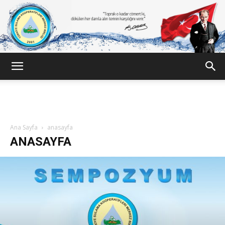
Türkiye
Sulama
Ana Sayfa
anasayfa
ANASAYFA
Kooperatifleri
Birligi