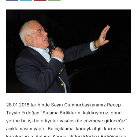
28.01 2018 tarihinde Sayın Cumhurbaşkanımız Recep
Tayyip Erdoğan ‘’Sulama Birliklerini kaldırıyoruz, onun
yerine bu işi belediyeler vasıtası ile çözmeye gideceğiz”
açıklamasını yaptı. Bu açıklama, konuyla ilgili kurum ve
kuruluşlarda, Sulama Kooperatifleri Merkez Birliğimizde