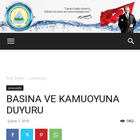
Türkiye
Sulama
Ana Sayfa
anasayfa
anasayfa
BASINA VE KAMUOYUNA
Kooperatifleri
DUYURU
Şubat 1, 2018
1862
Birligi