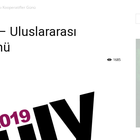
ı Kooperatifler Günü
Sulama
 Uluslararası
nü
Kooperatifleri
1685
Birligi