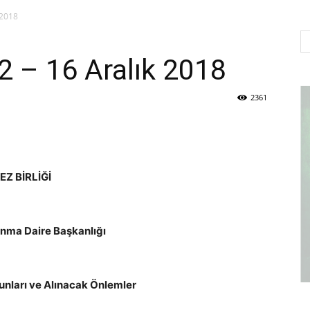
 2018
Sulama
– 16 Aralık 2018
2361
Kooperatifleri
Z BİRLİĞİ
Birligi
nma Daire Başkanlığı
unları ve Alınacak Önlemler