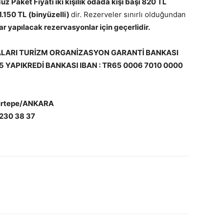
z Paket Fiyatı iki kişilik odada kişi başı 820 TL
1.150 TL (binyüzelli)
dir. Rezerveler sınırlı olduğundan
ar yapılacak rezervasyonlar için geçerlidir.
TALARI TURİZM ORGANİZASYON GARANTİ BANKASI
5 YAPIKREDİ BANKASI IBAN : TR65 0006 7010 0000
emirtepe/ANKARA
) 230 38 37