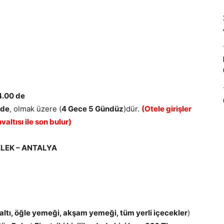
4.00 de
 de
, olmak üzere (
4 Gece 5 Gündüz
)dür.
(Otele girişler
altısı ile son bulur)
ELEK – ANTALYA
altı, öğle yemeği, akşam yemeği, tüm yerli içecekler
)