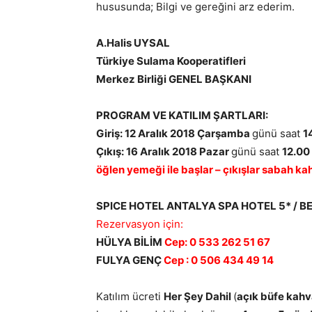
hususunda; Bilgi ve gereğini arz ederim.
A.Halis UYSAL
Türkiye Sulama Kooperatifleri
Merkez Birliği GENEL BAŞKANI
PROGRAM VE KATILIM ŞARTLARI:
Giriş: 12 Aralık 2018 Çarşamba
günü saat
1
Çıkış: 16 Aralık 2018 Pazar
günü saat
12.00
öğlen yemeği ile başlar – çıkışlar sabah kahv
SPICE HOTEL ANTALYA SPA HOTEL 5* / B
Rezervasyon için:
HÜLYA BİLİM
Cep: 0 533 262 51 67
FULYA GENÇ
Cep : 0 506 434 49 14
Katılım ücreti
Her Şey Dahil
(
açık büfe kahv