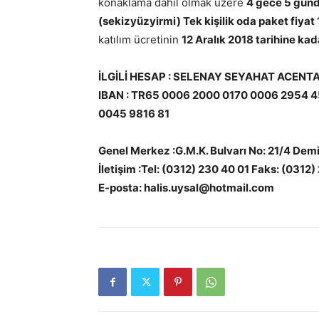
konaklama dahil olmak üzere
4 gece 5 gündü
(sekizyüzyirmi) Tek kişilik oda paket fiyat 
katılım ücretinin
12 Aralık 2018 tarihine kad
İLGİLİ HESAP : SELENAY SEYAHAT ACEN
IBAN : TR65 0006 2000 0170 0006 2954 4
0045 9816 81
Genel Merkez :G.M.K. Bulvarı No: 21/4 D
İletişim :Tel: (0312) 230 40 01 Faks: (0312
E-posta: halis.uysal@hotmail.com