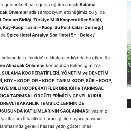
ve geleneksel hale gelen eğitim amaçlı
Sulama
nacak Önlemler
adlı sempozyum etkinliğimiz bu yılda
 Odaları Birliği, Türkiye Milli Kooperatifler Birliği,
ı, Köy-Koop, Tarım – Koop, Su Politikaları Derneği)
ında
Spice Hotel Antalya Spa Hotel 5* – Belek /
sulamada kullanıldığı dikkate alındığında bu etkinliğe
ı ve Alınacak Önlemler
konusunda Bakanlığımızca
a
SULAMA KOOPERATİFLERİ, YÖNETİM ve DENETİM
, KÖY – KOOP, OR – KOOP, TARIM KOOP, SÜR – KOOP,
YE MİLLİ KOOPERATİFLER BİRLİĞİ ile TARIMSAL
RICA TARIMSAL ÖRGÜTLERİMİZİN GENEL KURUL
ÖREVLİ BAKANLIK TEMSİLCİLERİNİN DE
USUSUNDA KATILIMLARININ SAĞLANMASI,
yazımız
rtlarının İl Valilikleri aracılığı ile duyurulmasının
ğlanmasında gerekli hassasiyetin gösterilmesi