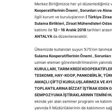
Merkez Birliğimizce her yıl düzenlediğimiz 
Kooperatiflerinin Önemi , Sorunları ve Alı
ilgili kurum ve kuruluşlarının
( Türkiye Ziraat
Sulama Birlikleri, Ziraat Mühendisleri Odas
katılımı ile
12 – 16 Aralık 2018
tarihleri aras
ANTALYA
da düzenlenecektir.
Ülkemizde kullanılan suyun %75’nin tarımsal 
Sulama Kooperatiflerinin Önemi , Sorunlar
uzman eleman görevlendirilmesinin yanınd
KURULLARI, TARIM KREDİ KOOPERATİFLERİ
TESKOMB, HAY-KOOP, PANKOBİRLİK, TÜRKİ
AMAÇLI ÇİFTÇİ KURULUŞLARIMIZA VE AY
TOPLANTILARINA BİZZAT İŞTİRAK EDEN G
SEMPOZYUMA İŞTİRAKLARININ TEMİNİ H
ekinde yer alan seminer programı ve katılım şa
yanında İl Müdürlüklerinin de katılımının sa