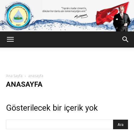
Türkiye
Sulama
Ana Sayfa
anasayfa
ANASAYFA
Kooperatifleri
Gösterilecek bir içerik yok
Birligi