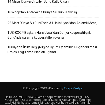
14 Mayıs Dünya Çiftçiler Günü Kutlu Olsun
Tüskoop’tan Antalya’da Dünya Su Günü Etkinliği
22 Mart Dünya Su Günü’nde Ali Halis Uysal’dan Anlamlı Mesaj
TÜS-KOOP Başkanı Halis Uysal’dan Dünya Kooperatifçilik
Günü’nde sulama kooperatifleri uyarısı
Türkiye’de İklim Değişikliğine Uyum Eyleminin Güçlendirilmesi
Projesi Uygulama Planları Eğitimi
© Copyright 2019 - Design by
Grapi Medya
Sınırlı Sorumlu Türkiye Sulama Kooperatifleri Merkez Birliği (TÜS-
KOOPBİR) 1163 sayılı kooperatifler Kanunu Kapsamında kurulmuş
tüzel kişiliğe haiz kurumsal bir yapıdır. Her hakkı saklıdır. Ayrıntılar